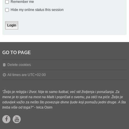
Remember me
Hide my online status this session
GO TO PAGE
Delete cookies
All times are
UTC+02:00
"Željo je religija i život. Nije to samo fudbal, već stil življenja i ponašanja. Za
mene je to sjesti na most na Malti i popričati o svemu, pa otići na piće. Željo je
oduvijek važio za nešto što povezuje divne ljude koji pomažu jedni druge. A šta
treba više od toga?"
- Ivica Osim