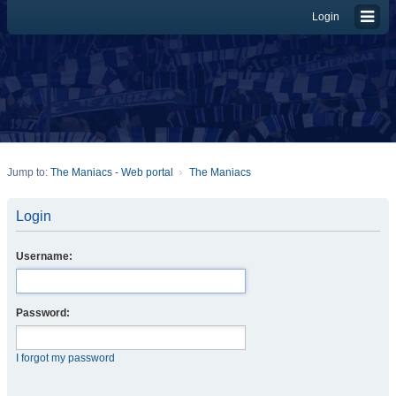
Login
Jump to:
The Maniacs - Web portal
The Maniacs
Login
Username:
Password:
I forgot my password